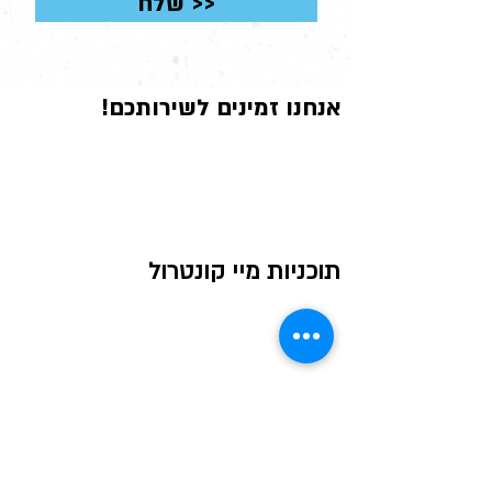
שלח >>
אנחנו זמינים לשירותכם!​
טלפון:
03-577-2122
מייל:
Yael@mycontrol.co.il
תוכניות מיי קונטרול
צמיחה פיננסית
לצאת מהמינוס
ליווי לרכישת דירה
מתחתנים
פורשים וגמלאים
משפחות בשינוי