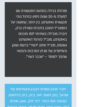
מנהלת בכירה בתחום התקשורת עם
למעלה מ-20 שנות ניסיון בניהול גופי
תקשורת ואינטרנט. בין היתר, שימשה יעל
כסמנכ"ל התוכן בחברת נטוויז'ן-ברק,
חברה מובילה בשירותי ISP ותכנים
באינטרנט, מנכ"ל פורטל האינטרנט
נענע10, מנכ"ל עיתון "העיר" ברשת שוקן
והמייסדת של מגזין התרבות והפנאי
שהפך למוסד – "עכבר העיר".
'חבר' ארגון משרתי הקבע והגמלאים של
ישראל, בנק לאומי, HP, בזק, בזק בינלאומי,
קבוצת זאפ גרופ- דפי זהב, yes, אופיס