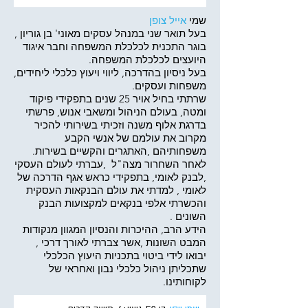
שמי
אייל צופן
בעל תואר שני במנהל עסקים מאוני' בן גוריון ,
בוגר התכנית לכלכלת המשפחה וחבר איגוד
היועצים לכלכלת המשפחה.
בעל ניסיון בהדרכה, ליווי ויעוץ כלכלי ליחידים,
משפחות ועסקים.
שרתתי בחיל אויר 25 שנים בתפקידי פיקוד
ומטה, בעולם הניהול ומשאבי אנוש, פרשתי
בדרגת אלוף משנה וזכיתי בשירותי להכיר
מקרוב את עולמם של אנשי הקבע
משפחותיהם ,האתגרים והקשיים בשירות.
לאחר השחרור מצה"ל ,עברתי לעולם העסקי
,לבנק לאומי, בתפקידי כראש אגף הדרכה של
לאומי , למדתי את עולם הבנקאות העסקית
והכשרתי אלפי בנקאים למקצועות הבנק
השונים .
הידע הרב, ההיכרות והנסיון המגוון מנקודות
המבט השונות ,אשר צברתי לאורך דרכי ,
יבואו לידי ביטוי בתכניות היעוץ הכלכלי
שתכליתן ניהול כלכלי נבון ואחראי של
לקוחותינו.