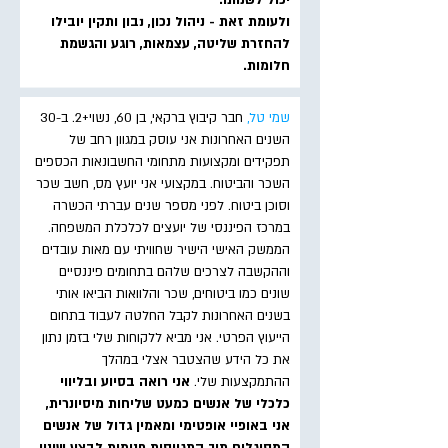
יכול לשנותו.
ולעומת זאת - ניהול נכון, נבון ותקין יובילו
להחזרת שליטה, עצמאות, רוגע והגשמת
חלומות.
שמי טל,
חבר קיבוץ ברקאי, בן 60, נשוי+2. ב-30
השנים האחרונות אני עוסק במגוון רחב של
תפקידים ומקצועות מתחומי החשבונאות הכספים
השכר והביטוח. במקצועי אני יועץ מס, חשב שכר
וסוכן ביטוח. לפני מספר שנים עברתי הכשרה
במרכז הפיננסי של יועצים לכלכלת המשפחה.
הממשק האישי הישיר שחוויתי עם מאות עובדים
וההקשבה לצרכים שלהם בתחומים פיננסיים
שונים כמו ביטוחים, שכר והלוואות הביאו אותי
בשנים האחרונות לקבל החלטה לעבוד בתחום
הייעוץ הפרטי. אני מביא ללקוחות שלי בזמן נתון
את כל הידע שהצטבר אצלי במהלך
ההתמקצעות שלי.
אני רואה בסיוע ובליווי
כלכלי של אנשים כמעט שליחות מיסיונרית,
אני באופיי אופטימי ומאמין גדול של אנשים