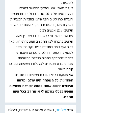
לארבעה.
בעלת תואר BSC במדעי המחשב בטכניון.
בעלת נסיון של כ-40 שנה בניהול יחידות מחשב
והובלת פרוייקטים חוצי אירגון בחברות המובילות
בארץ ובעולם, במסגרת תפקידי המגוונים ניהלתי
תקציבי ענק ואנשים רבים.
עם השנים למדתי לראות כי הקשר בין ניהול
תקציב בחברה לבין התקציב המשפחתי הינו מאד
ברור ואף דומה במובנים רבים. נקשרתי מאד
לנושא זה וכאשר החלטתי לפרוש מעבודתי
בחרתי להתמקד בתחום כלכלת המשפחה.
עברתי קורס מנטורים לכלכלת המשפחה וכמו כן
קורס גישור.
אני עוסקת בליווי והדרכת משפחות בשנתיים
האחרונות.
כל משפחה היא עולם ומלואו
והיכולת ללוות אותה במסע לקראת עצמאות
וחופש כלכלי גורמת לי אושר רב בכל פעם
מחדש.
שמי
אלינור
, נשואה ואמא ל 4 ילדים, בעלת