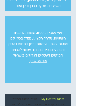
דיפו, שיכון ובינוי, אנגלו סכסון, 'צוות', קבוצת
הארץ דה-מרקר, קרדן נדלן ועוד.
יועץ עסקי רב ניסיון, מומחה להקניית
מיומנויות, מדריך מקצועי, מנהל בכיר, יזם
ומנטור. לאיתן 20 שנות ניסיון בתחום העסקי
והניהולי הבכיר, בהן היה שותף להקמת
המיזמים העסקיים הגדולים בישראל
עוד על איתן..
תוכנת My Control
– תוכנת הניהול הפיננסי
שפותחה על ידינו ומאפשרת לנו לתת ללקוחות