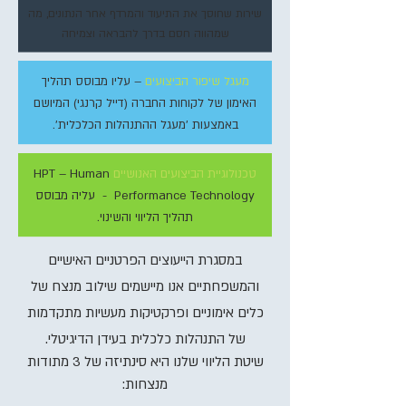
שירות שחוסך את התיעוד והמרדף אחר הנתונים, מה
שמהווה חסם בדרך להבראה וצמיחה
מעגל שיפור הביצועים
– עליו מבוסס תהליך
האימון של לקוחות החברה (דייל קרנגי) המיושם
באמצעות 'מעגל ההתנהלות הכלכלית'.
טכנולוגיית הביצועים האנושיים
HPT – Human
Performance Technology - עליה מבוסס
תהליך הליווי והשינוי.
במסגרת הייעוצים הפרטניים האישיים
והמשפחתיים אנו מיישמים שילוב מנצח של
כלים אימוניים ופרקטיקות מעשיות מתקדמות
של התנהלות כלכלית בעידן הדיגיטלי.
שיטת הליווי שלנו היא סינתיזה של 3 מתודות
מנצחות: