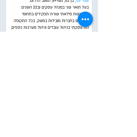
שמי יוסי
, בן 52, נשוי+4, תושב הדרום.
בעל תואר שני במנהל עסקים וב22 השנים
האחרונות מילאתי שורת תפקידים בתחומי
הכספים בחברות מובילות במשק. בכל התקופה
הזו עסקתי בניהול עובדים וניהול מערכות כספים,
כולל תקציבים, תזרימים, התנהלות מול המערכת
הבנקאית והחוצ"ב, שכר, ביטוחים, פנסיה, גמל וכל
מה שקשור בכסף.
לאחר 15 שנים של ניסיון מעשי רב שרכשתי
החלטתי לעבור הכשרה של יועצים ומאמנים
עסקיים, ולקחת את כל הניסיון והידע שצברתי
ולשמש כיועץ עסקי לחברות קטנות ובנוניות אותן
אני מלווה בהחלטות הקטנות והגדולות בהתנהלות
העסקית השוטפת.
מהניסיון שצברתי בליווי עסקים הגעתי לתובנה
שאפשר בהחלט להתייחס למשפחה
כעסק/חברה לכל דבר, ולכן מה שניתן ליישם
בהתנהלות מול עסקים ניתן ליישם גם בהתנהלות
כלכלת הבית אצל משפחות.
את כל הניסיון
והידע שלי אני מעמיד בשנים האחרונות גם
לטובת ליווי משפחות ויחידים ועושה זאת