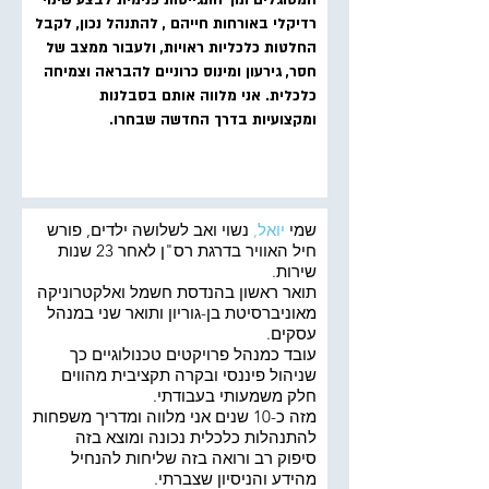
המסוגלים תוך התגייסות פנימית לבצע שינוי
רדיקלי באורחות חייהם , להתנהל נכון, לקבל
החלטות כלכליות ראויות, ולעבור ממצב של
חסר, גירעון ומינוס כרוניים להבראה וצמיחה
כלכלית. אני מלווה אותם בסבלנות
ומקצועיות בדרך החדשה שבחרו.
שמי
יואל,
נשוי ואב לשלושה ילדים, פורש
חיל האוויר בדרגת רס"ן לאחר 23 שנות
שירות.
תואר ראשון בהנדסת חשמל ואלקטרוניקה
מאוניברסיטת בן-גוריון ותואר שני במנהל
עסקים.
עובד כמנהל פרויקטים טכנולוגיים כך
שניהול פיננסי ובקרה תקציבית מהווים
חלק משמעותי בעבודתי.
מזה כ-10 שנים אני מלווה ומדריך משפחות
להתנהלות כלכלית נכונה ומוצא בזה
סיפוק רב ורואה בזה שליחות להנחיל
מהידע והניסיון שצברתי.