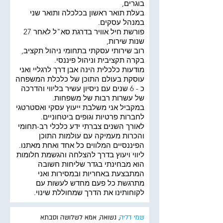
בוגרים,
בעלת תואר ראשון בכלכלה ותואר שני
במנהל עסקים.
פורשת חיל אוויר בדרגת סא"ל לאחר 27
שנות שירות,
רוב שירותי עסקתי בתחומי ניהול תקציב,
בקרה תקציבית וניהול פיננסי.
מודעות כלכלית הינה אבן דרך לרגליי ואני
עוסקת בעולם התוכן של כלכלת המשפחה
כ - 6 שנים עם ניסיון עשיר בליווי והדרכה
של עשרות רבות של משפחות.
במקביל אני משלבת ייעוץ עסקי ואסטרטגי
לחברות פרטיות וגופים ביטחוניים.
לאורך השנים צברתי ידע כלכלי רב-תחומי
והכרות מעמיקה עם עולמות התוכן
הפיננסיים המלווים כל אחד ואחת מאתנו.
ליווי ויעוץ בדרך להצלחה והגשמת חלומות
הוא מבחינתי בגדר שליחות חשובה
המתבצעת באחריות ובמסירות ואני
מתרגשת כל פעם מחדש לעשות עם
לקוחותינו את הדרך שמחוללת שינוי.
שמי דליה
,
נשואה, אמא לשלושה וסבתא